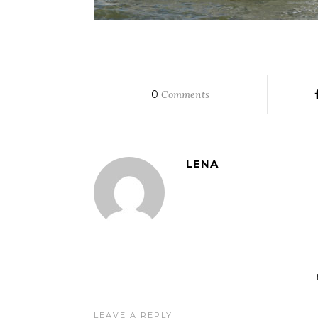
0
Comments
LENA
LEAVE A REPLY