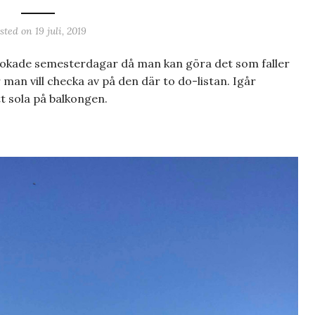
sted on
19 juli, 2019
 obokade semesterdagar då man kan göra det som faller
man vill checka av på den där to do-listan. Igår
tt sola på balkongen.