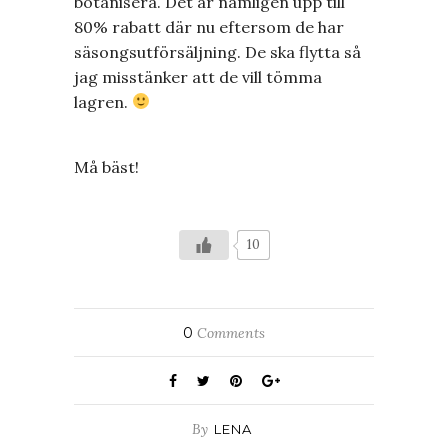
botanisera. Det är nämligen upp till
80% rabatt där nu eftersom de har
säsongsutförsäljning. De ska flytta så
jag misstänker att de vill tömma
lagren.
Må bäst!
10
0
Comments
By
LENA