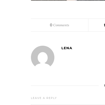
0
Comments
LENA
LEAVE A REPLY