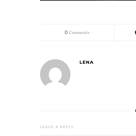
0
Comments
LENA
LEAVE A REPLY