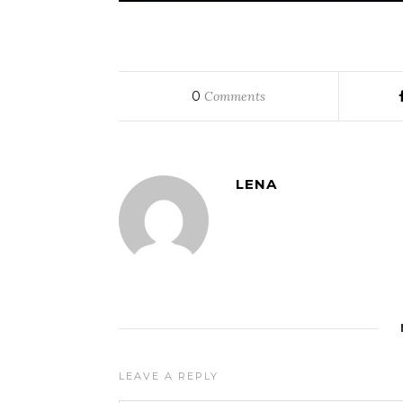
0
Comments
LENA
LEAVE A REPLY