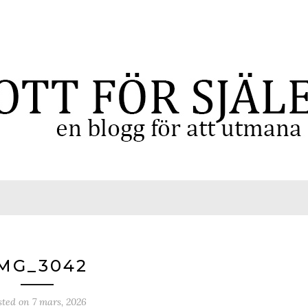
MG_3042
sted on
7 mars, 2026