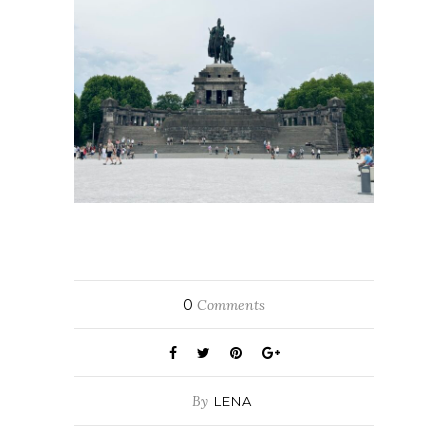
0
Comments
By
LENA