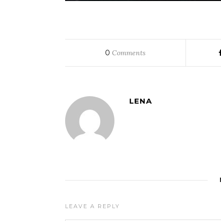
0
Comments
LENA
LEAVE A REPLY