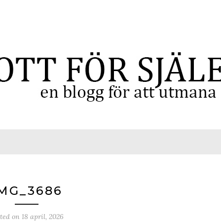
MG_3686
sted on
18 april, 2026