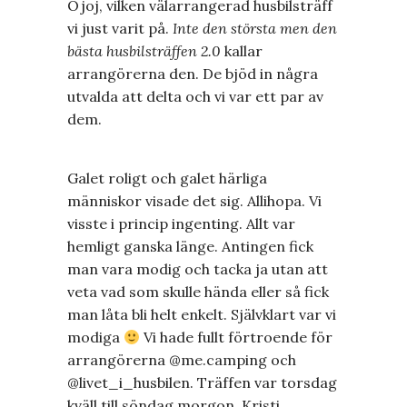
Ojoj, vilken välarrangerad husbilsträff
vi just varit på.
Inte den största men den
bästa husbilsträffen 2.0
kallar
arrangörerna den. De bjöd in några
utvalda att delta och vi var ett par av
dem.
Galet roligt och galet härliga
människor visade det sig. Allihopa. Vi
visste i princip ingenting. Allt var
hemligt ganska länge. Antingen fick
man vara modig och tacka ja utan att
veta vad som skulle hända eller så fick
man låta bli helt enkelt. Självklart var vi
modiga
Vi hade fullt förtroende för
arrangörerna @me.camping och
@livet_i_husbilen. Träffen var torsdag
kväll till söndag morgon, Kristi