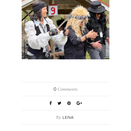
0
Comments
By
LENA