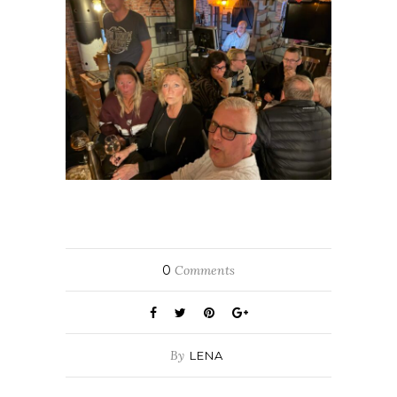
0
Comments
By
LENA