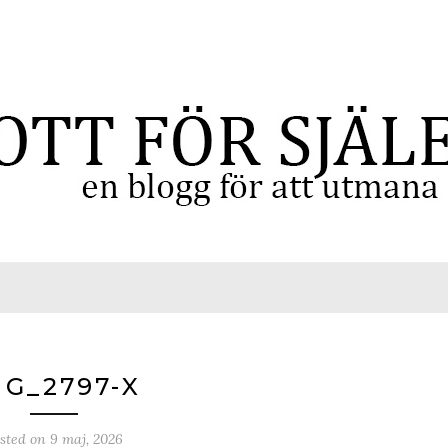
MG_2797-X
sted on
9 maj, 2026