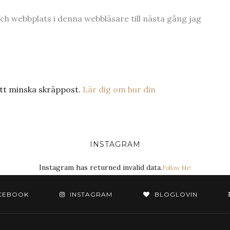
h webbplats i denna webbläsare till nästa gång jag
tt minska skräppost.
Lär dig om hur din
INSTAGRAM
Instagram has returned invalid data.
Follow Me!
CEBOOK
INSTAGRAM
BLOGLOVIN