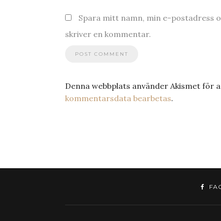
Spara mitt namn, min e-postadress oc
skriver en kommentar.
Denna webbplats använder Akismet för a
kommentarsdata bearbetas
.
FA