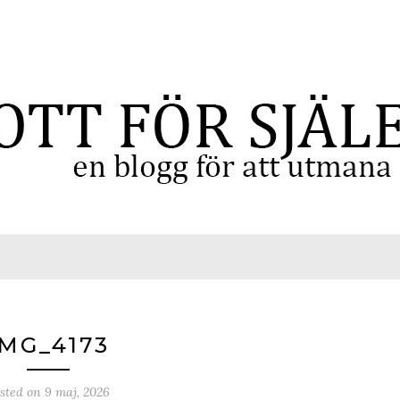
IMG_4173
sted on
9 maj, 2026