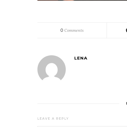
0
Comments
LENA
LEAVE A REPLY