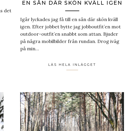
EN SÅN DÄR SKÖN KVÄLL IGEN
ds det
Igår lyckades jag få till en sån där skön kväll
igen. Efter jobbet bytte jag jobboutfit’en mot
outdoor-outfit’en snabbt som attan. Bjuder
på några mobilbilder från rundan. Drog iväg
på min…
LÄS HELA INLÄGGET