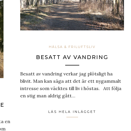
HÄLSA & FRILUFTSLIV
BESATT AV VANDRING
Besatt av vandring verkar jag plötsligt ha
blivit. Man kan säga att det är ett nygammalt
intresse som väcktes till liv i höstas. Att följa
en stig man aldrig gått…
DE
LÄS HELA INLÄGGET
ta en
som