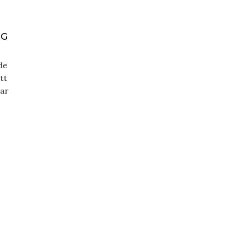
NG
de
tt
var