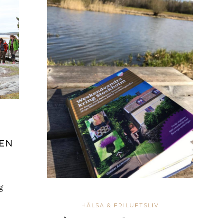
 EN
g
HÄLSA & FRILUFTSLIV