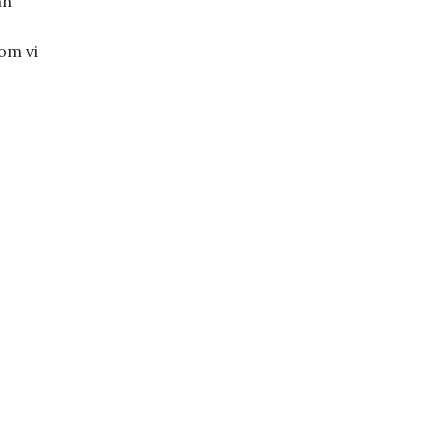
nn
om vi