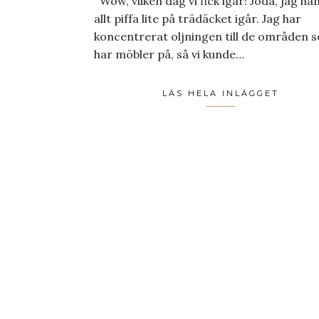
Wow, vilken dag vi fick igår! Jodå, jag ha
allt piffa lite på trädäcket igår. Jag har
koncentrerat oljningen till de områden s
har möbler på, så vi kunde…
LÄS HELA INLÄGGET