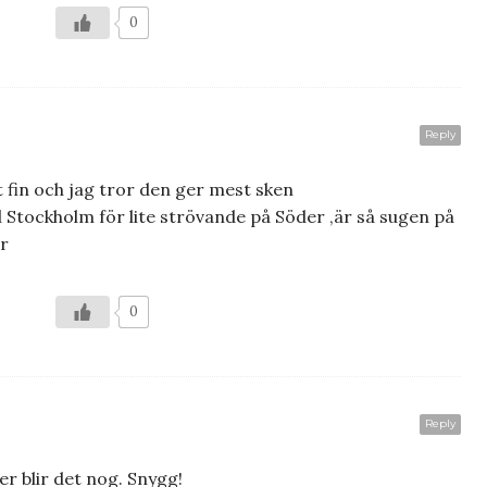
0
Reply
t fin och jag tror den ger mest sken
ll Stockholm för lite strövande på Söder ,är så sugen på
är
0
Reply
er blir det nog. Snygg!