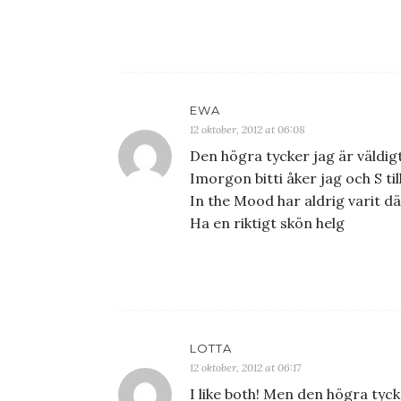
EWA
12 oktober, 2012 at 06:08
Den högra tycker jag är väldig
Imorgon bitti åker jag och S ti
In the Mood har aldrig varit d
Ha en riktigt skön helg
LOTTA
12 oktober, 2012 at 06:17
I like both! Men den högra tyck