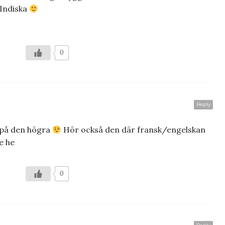
 Indiska
0
Reply
 på den högra
Hör också den där fransk/engelskan
e he
0