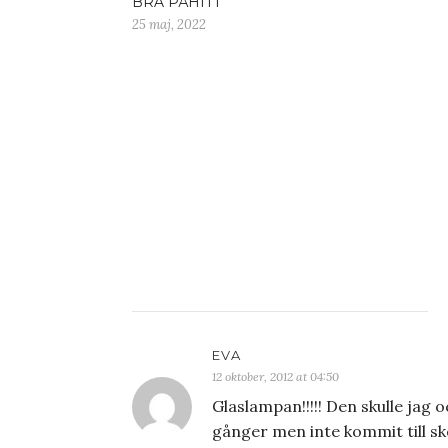
BRA PÅHITT
25 maj, 2022
EVA
12 oktober, 2012 at 04:50
Glaslampan!!!!! Den skulle jag 
gånger men inte kommit till sk