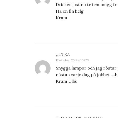
Dricker just nu te i en mugg fr
Ha en fin helg!
Kram
ULRIKA
12 oktober, 2012 at 08:22
Snygga lampor och jag röstar
nästan varje dag på jobbet ….h
Kram Ullis