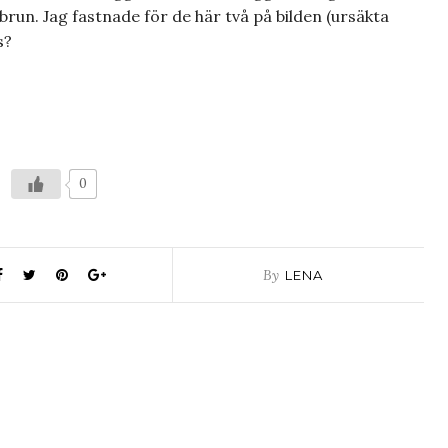
brun. Jag fastnade för de här två på bilden (ursäkta
s?
0
By
LENA