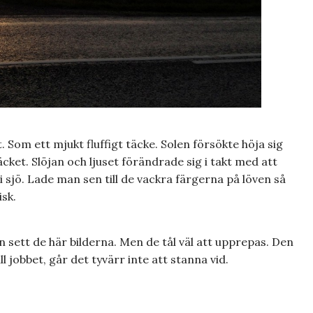
Som ett mjukt fluffigt täcke. Solen försökte höja sig
cket. Slöjan och ljuset förändrade sig i takt med att
i sjö. Lade man sen till de vackra färgerna på löven så
isk.
 sett de här bilderna. Men de tål väl att upprepas. Den
ll jobbet, går det tyvärr inte att stanna vid.