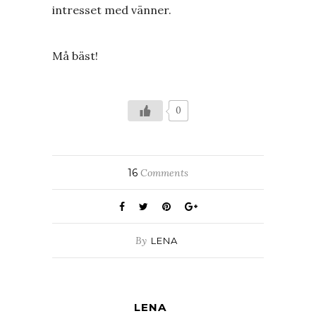
intresset med vänner.
Må bäst!
0
16
Comments
By
LENA
LENA