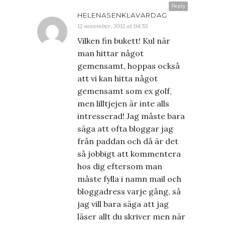
Reply
HELENASENKLAVARDAG
12 november, 2012 at 04:55
Vilken fin bukett! Kul när
man hittar något
gemensamt, hoppas också
att vi kan hitta något
gemensamt som ex golf,
men lilltjejen är inte alls
intresserad! Jag måste bara
säga att ofta bloggar jag
från paddan och då är det
så jobbigt att kommentera
hos dig eftersom man
måste fylla i namn mail och
bloggadress varje gång, så
jag vill bara säga att jag
läser allt du skriver men när