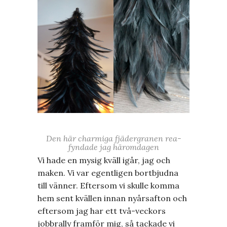
Den här charmiga fjädergranen rea-
fyndade jag häromdagen
Vi hade en mysig kväll igår, jag och
maken. Vi var egentligen bortbjudna
till vänner. Eftersom vi skulle komma
hem sent kvällen innan nyårsafton och
eftersom jag har ett två-veckors
jobbrally framför mig, så tackade vi