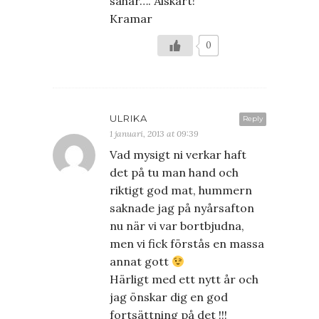
såhär…. Älskart!
Kramar
0
ULRIKA
Reply
1 januari, 2013 at 09:39
Vad mysigt ni verkar haft
det på tu man hand och
riktigt god mat, hummern
saknade jag på nyårsafton
nu när vi var bortbjudna,
men vi fick förstås en massa
annat gott
Härligt med ett nytt år och
jag önskar dig en god
fortsättning på det !!!