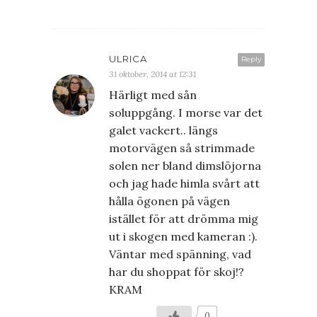
ULRICA
Reply
31 oktober, 2014 at 12:31
Härligt med sån
soluppgång. I morse var det
galet vackert.. längs
motorvägen så strimmade
solen ner bland dimslöjorna
och jag hade himla svårt att
hålla ögonen på vägen
istället för att drömma mig
ut i skogen med kameran :).
Väntar med spänning, vad
har du shoppat för skoj!?
KRAM
0