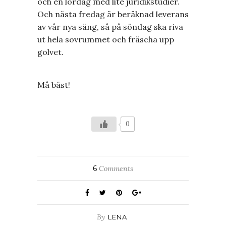
och en lördag med lite juridikstudier.
Och nästa fredag är beräknad leverans
av vår nya säng, så på söndag ska riva
ut hela sovrummet och fräscha upp
golvet.
Må bäst!
0
6
Comments
By
LENA