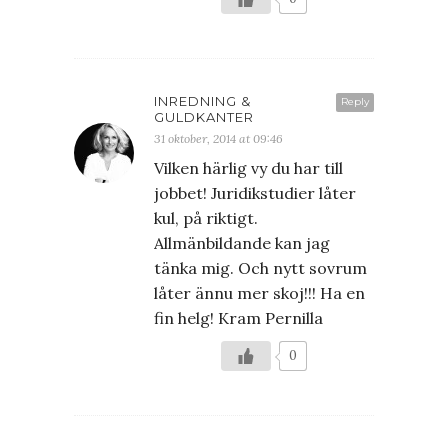
INREDNING &
Reply
GULDKANTER
31 oktober, 2014 at 09:46
Vilken härlig vy du har till
jobbet! Juridikstudier låter
kul, på riktigt.
Allmänbildande kan jag
tänka mig. Och nytt sovrum
låter ännu mer skoj!!! Ha en
fin helg! Kram Pernilla
0