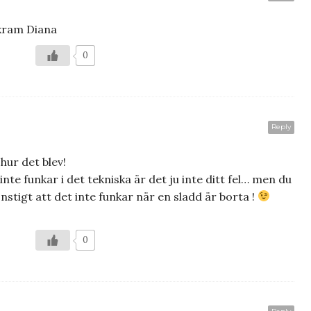
…kram Diana
0
Reply
hur det blev!
nte funkar i det tekniska är det ju inte ditt fel… men du
onstigt att det inte funkar när en sladd är borta !
0