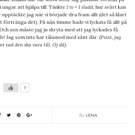
 ungar att hjälpa till. Tänkte
1 tv = 1 sladd
, hur svårt kan
ar upptäckte jag när vi började dra fram allt (det så klart
tt förtränga det). På nån timme hade vi lyckats få allt på
Och sen måste jag ju skryta med att jag lyckades få
älv! Jag som inte har tålamod med sånt där. (
Pssst, jag
et vad den ska vara till. Oj då)
.
0
By
LENA