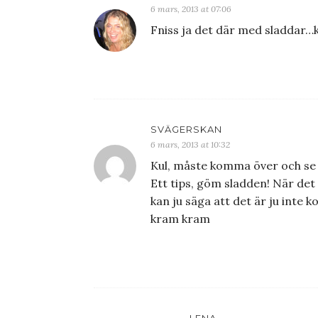
6 mars, 2013 at 07:06
Fniss ja det där med sladdar
SVÄGERSKAN
6 mars, 2013 at 10:32
Kul, måste komma över och se 
Ett tips, göm sladden! När det i
kan ju säga att det är ju inte k
kram kram
LENA