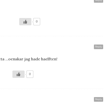
Reply
0
Reply
tta …oenskar jag hade haelften!
0
Reply