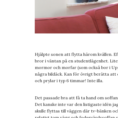
Hjälpte sonen att flytta härom kvällen. Ef
bror i väntan på en studentlägenhet. Lite
mormor och morfar (som också bor i Upps
några bildäck. Kan för övrigt berätta att
och prylar i typ 6 timmar! Inte illa.
Det passade bra att få ta hand om soffan
Det kanske inte var den listigaste idén ja
skulle flyttas till väggen där tv-bänken o
relativt tom vägg och fodervärdssoffan sk