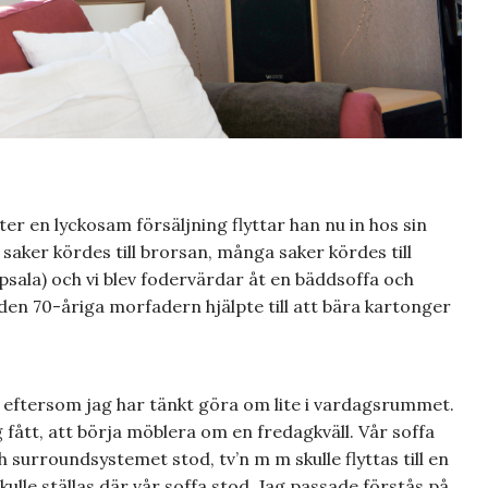
ter en lyckosam försäljning flyttar han nu in hos sin
 saker kördes till brorsan, många saker kördes till
ala) och vi blev fodervärdar åt en bäddsoffa och
 den 70-åriga morfadern hjälpte till att bära kartonger
 eftersom jag har tänkt göra om lite i vardagsrummet.
g fått, att börja möblera om en fredagkväll. Vår soffa
ch surroundsystemet stod, tv’n m m skulle flyttas till en
ulle ställas där vår soffa stod. Jag passade förstås på