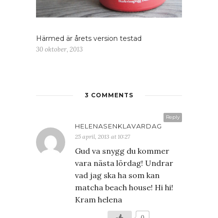
Härmed är årets version testad
30 oktober, 2013
3 COMMENTS
Reply
HELENASENKLAVARDAG
25 april, 2013 at 10:27
Gud va snygg du kommer
vara nästa lördag! Undrar
vad jag ska ha som kan
matcha beach house! Hi hi!
Kram helena
0