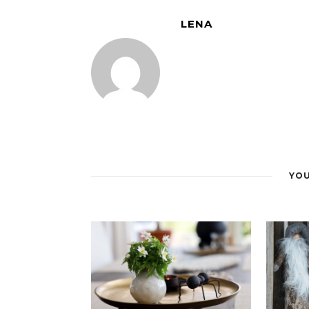
LENA
YOU