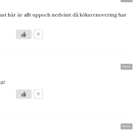
 Fast här är allt uppoch nedvänt då köksrenovering har
0
Reply
ut!
0
Reply