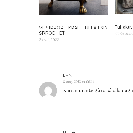
Full aktiv
VITSIPPOR – KRAFTFULLA I SIN
SPRÖDHET
22 decembe
3 maj, 2022
EVA
8 maj, 2013 at 06:14
Kan man inte göra så alla daga
NILLA