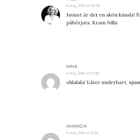
8 maj, 2013 at 06:58
Javisst är det en skön känsla!
påbörjats. Kram Nilla
NINA
8 maj, 2013 at 07:44
ohlalala! Låter underbart, njuu
AMANDA
8 maj, 2013 at 11:24