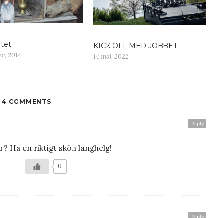
itet
KICK OFF MED JOBBET
r, 2012
14 maj, 2022
4 COMMENTS
Reply
r? Ha en riktigt skön långhelg!
0
Reply