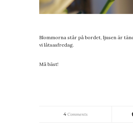
Blommorna står på bordet, ljusen är tända,
vi låtsasfredag.
Må bäst!
4
Comments