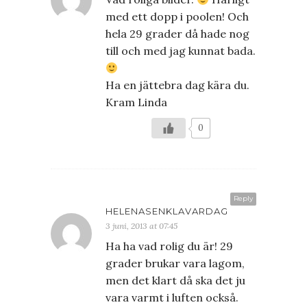
med ett dopp i poolen! Och
hela 29 grader då hade nog
till och med jag kunnat bada.
Ha en jättebra dag kära du.
Kram Linda
0
Reply
HELENASENKLAVARDAG
3 juni, 2013 at 07:45
Ha ha vad rolig du är! 29
grader brukar vara lagom,
men det klart då ska det ju
vara varmt i luften också.