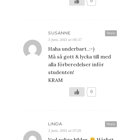
0
SUSANNE
Reply
3 juni, 2013 at 06:37
Haha underbart..:-)
Må så gott & lycka till med
alla förberedelser inför
studenten!
KRAM
0
LINDA
Reply
3 juni, 2013 at 07:28
Vad roliga bilder.
Härligt