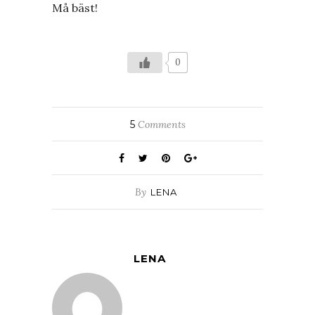
Må bäst!
0
5
Comments
By
LENA
LENA