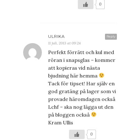
0
ULRIKA
Reply
11 juli, 2013 at 09:24
Perfekt förrätt och kul med
röran i snapsglas – kommer
att kopieras vid nästa
bjudning här hemma
Tack för tipset! Har själv en
god gratäng på lager som vi
provade häromdagen också
Lchf – ska nog lägga ut den
på bloggen också
Kram Ullis
0