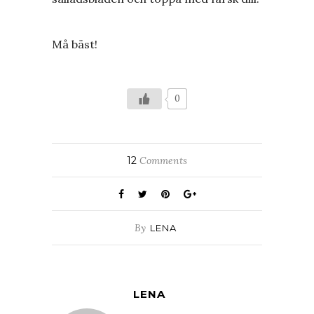
Må bäst!
0
12
Comments
By
LENA
LENA