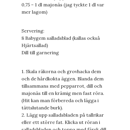
0,75 – 1 dl majonäs (jag tyckte 1 dl var
mer lagom)
Servering:
8 Babygem salladsblad (kallas också
Hjärtsallad)
Dill till garnering
1. Skala räkorna och grovhacka dem
och de hårdkokta äggen. Blanda dem
tillsammans med pepparrot, dill och
majonäs till en krämig men fast röra.
(Hit kan man förbereda och lägga i
tättslutande burk).
2. Lägg upp salladsbladen på tallrikar
eller ett större fat. Klicka ut röran i
salladsbladen och toppa med färsk dill.