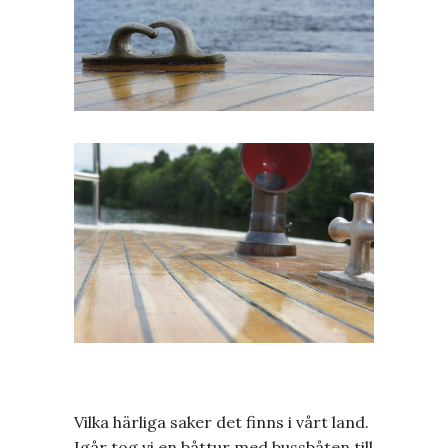
Vilka härliga saker det finns i vårt land.
Igår tog vi en båttur med bussbåten till