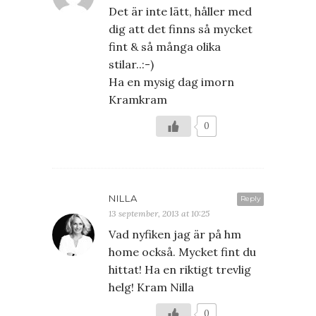
Det är inte lätt, håller med
dig att det finns så mycket
fint & så många olika
stilar..:-)
Ha en mysig dag imorn
Kramkram
0
NILLA
Reply
13 september, 2013 at 10:25
Vad nyfiken jag är på hm
home också. Mycket fint du
hittat! Ha en riktigt trevlig
helg! Kram Nilla
0