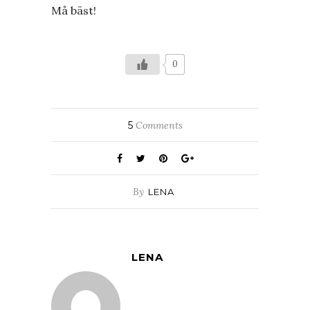
Må bäst!
0
5
Comments
By
LENA
LENA