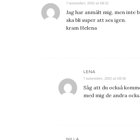
7 november, 2013 at 08:12
Jag har anmält mig, men inte b
ska bli super att ses igen.
kram Helena
LENA
7 november, 2013 at 08:18
Såg att du också kommer!
med mig de andra ocks
NILLA