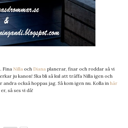
n. Fina
Nilla
och
Diana
planerar, fixar och roddar så vi
rkar ju kanon! Ska bli så kul att träffa Nilla igen och
 andra också hoppas jag. Så kom igen nu. Kolla in
här
r, så ses vi då!