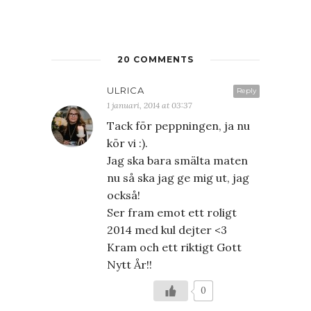
20 COMMENTS
ULRICA
Reply
1 januari, 2014 at 03:37
Tack för peppningen, ja nu
kör vi :).
Jag ska bara smälta maten
nu så ska jag ge mig ut, jag
också!
Ser fram emot ett roligt
2014 med kul dejter <3
Kram och ett riktigt Gott
Nytt År!!
0