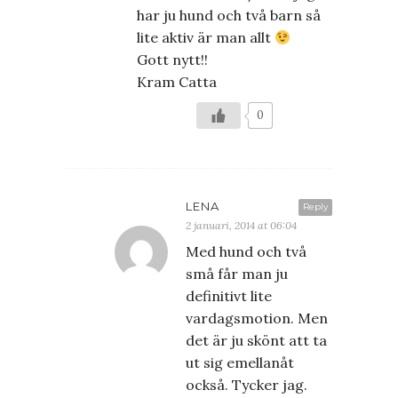
har ju hund och två barn så
lite aktiv är man allt
Gott nytt!!
Kram Catta
0
LENA
Reply
2 januari, 2014 at 06:04
Med hund och två
små får man ju
definitivt lite
vardagsmotion. Men
det är ju skönt att ta
ut sig emellanåt
också. Tycker jag.