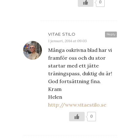
0
VITAE STILO
Reply
1 januari, 2014 at 09:03
Många oskrivna blad har vi
framför oss och du stor
startar med ett jätte
träningspass, duktig du är!
God fortsättning fina.
Kram
Helen
http://www.vitaestilo.se
0