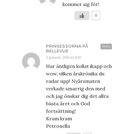
kommer sig för!
0
PRINSESSORNA PÅ
Reply
BELLEVUE
2 januari, 2014 at 11:10
Har äntligen kollat ikapp och
wow, vilken årskrönika du
radar upp! Nyårsmaten
verkade smarrig den med
och jag önskar dig det allra
bästa året och God
fortsättning!
Kram kram
Petronella