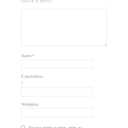
LEAVE A REPLY
Namn
*
E-postadress
*
Webbplats
Spara mitt namn, min e-