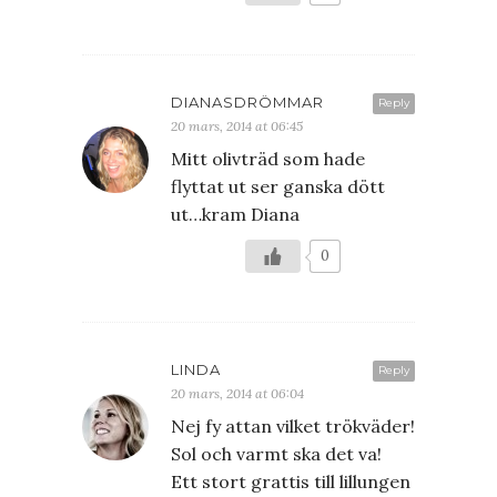
DIANASDRÖMMAR
Reply
20 mars, 2014 at 06:45
Mitt olivträd som hade
flyttat ut ser ganska dött
ut…kram Diana
0
LINDA
Reply
20 mars, 2014 at 06:04
Nej fy attan vilket trökväder!
Sol och varmt ska det va!
Ett stort grattis till lillungen