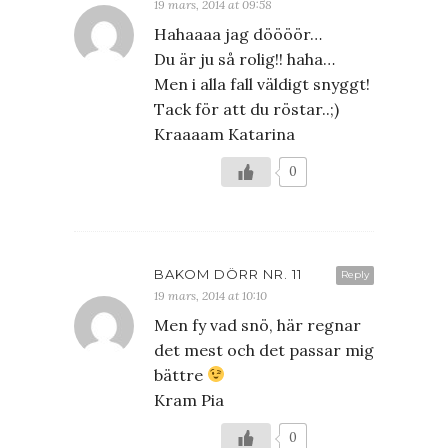
19 mars, 2014 at 09:58
Hahaaaa jag döööör…
Du är ju så rolig!! haha…
Men i alla fall väldigt snyggt!
Tack för att du röstar..;)
Kraaaam Katarina
0
BAKOM DÖRR NR. 11
Reply
19 mars, 2014 at 10:10
Men fy vad snö, här regnar
det mest och det passar mig
bättre
Kram Pia
0