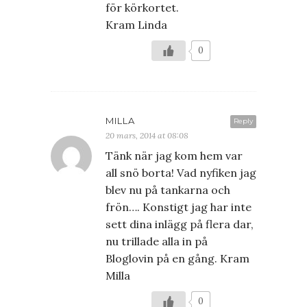
för körkortet.
Kram Linda
0
MILLA
Reply
20 mars, 2014 at 08:08
Tänk när jag kom hem var
all snö borta! Vad nyfiken jag
blev nu på tankarna och
frön…. Konstigt jag har inte
sett dina inlägg på flera dar,
nu trillade alla in på
Bloglovin på en gång. Kram
Milla
0