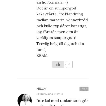
än hortensian..:-)
Det är en suuupergod
kaka/tårta, lite blandning
mellan mazarin, wienerbröd
och bulle typ (låter konstigt,
jag förstår men den är
verkligen suupergod)!
Trevlig helg till dig och din
familj
KRAM
0
NILLA
Reply
14 mars, 2014 at 07:16
Inte kul med tankar som gör