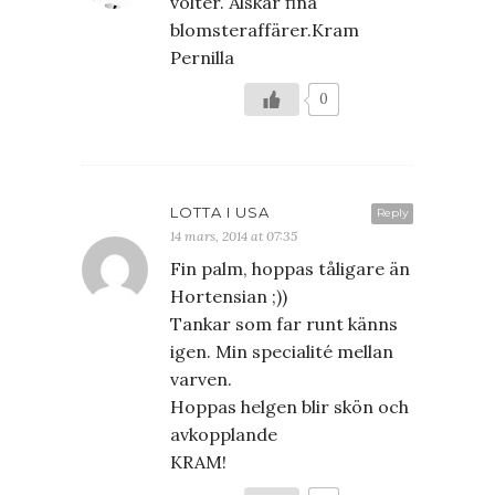
volter. Älskar fina
blomsteraffärer.Kram
Pernilla
0
LOTTA I USA
Reply
14 mars, 2014 at 07:35
Fin palm, hoppas tåligare än
Hortensian ;))
Tankar som far runt känns
igen. Min specialité mellan
varven.
Hoppas helgen blir skön och
avkopplande
KRAM!