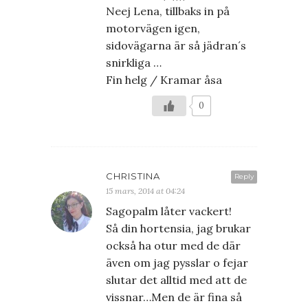
Neej Lena, tillbaks in på
motorvägen igen,
sidovägarna är så jädran´s
snirkliga …
Fin helg / Kramar åsa
0
CHRISTINA
Reply
15 mars, 2014 at 04:24
Sagopalm låter vackert!
Så din hortensia, jag brukar
också ha otur med de där
även om jag pysslar o fejar
slutar det alltid med att de
vissnar…Men de är fina så