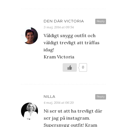
DEN DÄR VICTORIA
Reply
3 maj, 2014 at 09:54
Väldigt snygg outfit och
väldigt trevligt att träffas
idag!
Kram Victoria
0
NILLA
Reply
4 maj, 2014 at 06:20
Ni ser ut att ha trevligt där
ser jag på instagram.
Supersnygg outfit! Kram