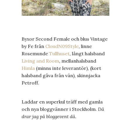
Byxor Second Female och blus Vintage
by Fe från
CloudN09Style
, linne
Rosemunde
Tullhuset
, långt halsband
Living and Room
, mellanhalsband
Himla
(minns inte leverantör), (kort
halsband gåva från vän), skinnjacka
Petroff.
Laddar en superkul träff med gamla
och nya bloggvänner i Stockholm.
Då
drar jag på bloggevent då.