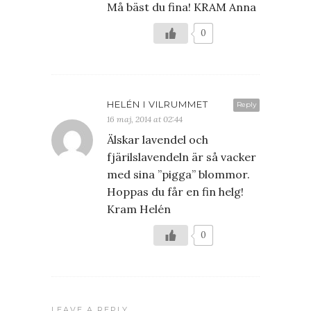
Må bäst du fina! KRAM Anna
0
HELÉN I VILRUMMET
Reply
16 maj, 2014 at 02:44
Älskar lavendel och
fjärilslavendeln är så vacker
med sina ”pigga” blommor.
Hoppas du får en fin helg!
Kram Helén
0
LEAVE A REPLY