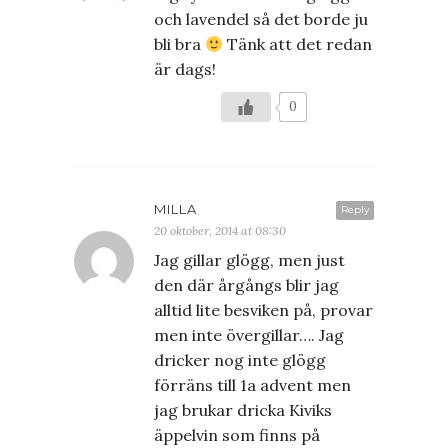
och lavendel så det borde ju
bli bra
Tänk att det redan
är dags!
0
MILLA
Reply
20 oktober, 2014 at 08:30
Jag gillar glögg, men just
den där årgångs blir jag
alltid lite besviken på, provar
men inte övergillar…. Jag
dricker nog inte glögg
förräns till 1a advent men
jag brukar dricka Kiviks
äppelvin som finns på