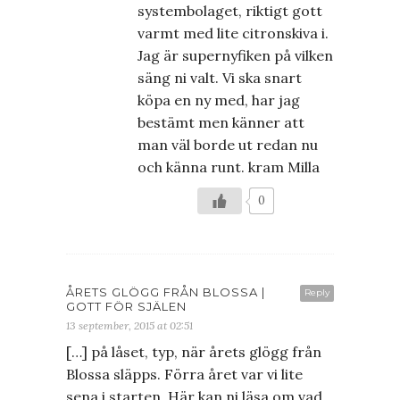
systembolaget, riktigt gott
varmt med lite citronskiva i.
Jag är supernyfiken på vilken
säng ni valt. Vi ska snart
köpa en ny med, har jag
bestämt men känner att
man väl borde ut redan nu
och känna runt. kram Milla
0
ÅRETS GLÖGG FRÅN BLOSSA |
Reply
GOTT FÖR SJÄLEN
13 september, 2015 at 02:51
[…] på låset, typ, när årets glögg från
Blossa släpps. Förra året var vi lite
sena i starten. Här kan ni läsa om vad