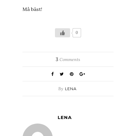
Må bäst!
0
3
Comments
By
LENA
LENA