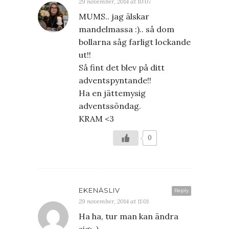
29 november, 2014 at 10:07
MUMS.. jag älskar
mandelmassa :).. så dom
bollarna såg farligt lockande
ut!!
Så fint det blev på ditt
adventspyntande!!
Ha en jättemysig
adventssöndag.
KRAM <3
0
EKENÄSLIV
Reply
29 november, 2014 at 11:01
Ha ha, tur man kan ändra
sig;-)