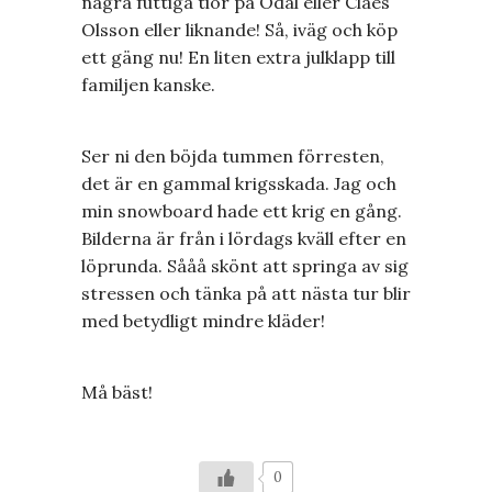
några futtiga tior på Odal eller Claes
Olsson eller liknande! Så, iväg och köp
ett gäng nu! En liten extra julklapp till
familjen kanske.
Ser ni den böjda tummen förresten,
det är en gammal krigsskada. Jag och
min snowboard hade ett krig en gång.
Bilderna är från i lördags kväll efter en
löprunda. Sååå skönt att springa av sig
stressen och tänka på att nästa tur blir
med betydligt mindre kläder!
Må bäst!
0