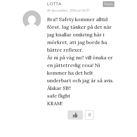
LOTTA
Reply
16 december, 2014 at 01:57
Bra!! Safety kommer alltid
först. Jag tänker på det när
jag knallar omkring här i
mörkret, att jag borde ha
bättre reflexer.
Är ni på väg nu? vill önska er
en jättetrevlig resa! Ni
kommer ha det helt
underbart och jag är så avis.
Älskar SB!!
safe flight
KRAM!
0