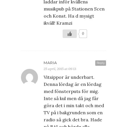
laddar inför kvällens
musikpub på Stationen Scen
och Konst. Ha d mysigt
ikväll! Kramzi
0
MARIA
Reply
25 april, 2015 at 09:13
Vitsippor är underbart.
Denna lördag är en lördag
med fönsterputs för mig.
Inte så kul men då jag får
göra det i min takt och med
TV på i bakgrunden som en
radio så gick det bra. Hade
på RAI och hörde alla