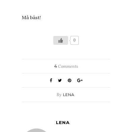
Må bäst!
0
4
Comments
By
LENA
LENA