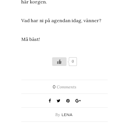
här korgen.
Vad har ni på agendan idag, vänner?
Må bäst!
0
0
Comments
By
LENA