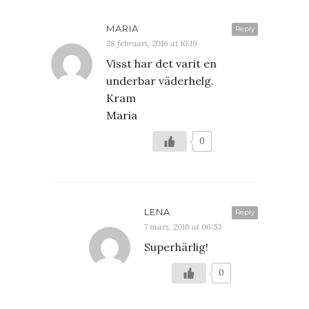
MARIA
Reply
28 februari, 2016 at 10:19
Visst har det varit en
underbar väderhelg.
Kram
Maria
0
LENA
Reply
7 mars, 2016 at 06:53
Superhärlig!
0