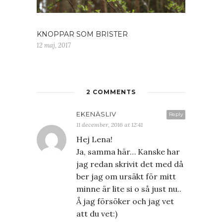
KNOPPAR SOM BRISTER
12 maj, 2017
2 COMMENTS
EKENÄSLIV
Reply
11 december, 2016 at 12:41
Hej Lena!
Ja, samma här… Kanske har
jag redan skrivit det med då
ber jag om ursäkt för mitt
minne är lite si o så just nu..
Å jag försöker och jag vet
att du vet:)