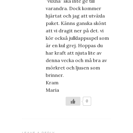
”vuxna” ska inte ge till
varandra. Dock kommer
hjärtat och jag att utväxla
paket. Känns ganska skönt
att vi dragit ner på det. vi
kör också julklappsspel som
är en kul grej. Hoppas du
har kraft att njuta lite av
denna vecka och må bra av
mörkret och ljusen som
brinner.
Kram
Maria
0
LEAVE A REPLY