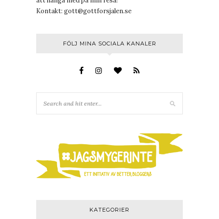
att hänga med på min resa!
Kontakt:
gott@gottforsjalen.se
FÖLJ MINA SOCIALA KANALER
KATEGORIER