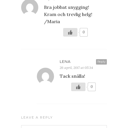
Bra jobbat snygging!
Kram och trevlig helg!
/Maria
0
LENA
Reply
26 april, 2017 at 05:34
Tack snälla!
0
LEAVE A REPLY