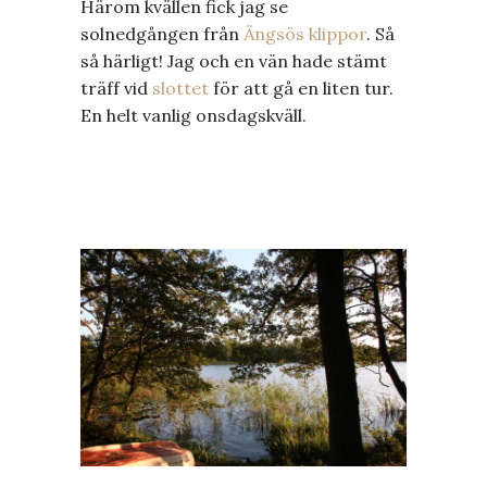
Härom kvällen fick jag se
solnedgången från
Ängsös klippor
. Så
så härligt! Jag och en vän hade stämt
träff vid
slottet
för att gå en liten tur.
En helt vanlig onsdagskväll.