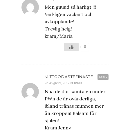
Men guuud så härligt!!!!
Verkligen vackert och
avkopplande!
Trevlig helg!
kram/Maria
0
MITTGODASTEFINASTE
Reply
26 augusti, 2017 at 09:13
Nää de där samtalen under
PWn de är ovärderliga,
ibland tränas munnen mer
än kroppen! Balsam för
själen!
Kram Jenny