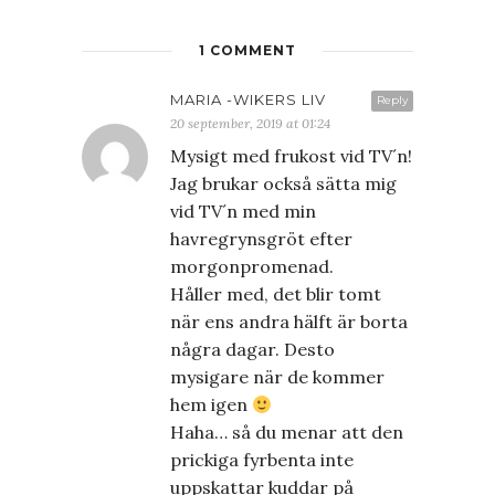
1 COMMENT
MARIA -WIKERS LIV
Reply
20 september, 2019 at 01:24
Mysigt med frukost vid TV´n!
Jag brukar också sätta mig
vid TV´n med min
havregrynsgröt efter
morgonpromenad.
Håller med, det blir tomt
när ens andra hälft är borta
några dagar. Desto
mysigare när de kommer
hem igen
Haha… så du menar att den
prickiga fyrbenta inte
uppskattar kuddar på