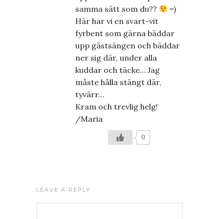
samma sätt som du??
=)
Här har vi en svart-vit
fyrbent som gärna bäddar
upp gästsängen och bäddar
ner sig där, under alla
kuddar och täcke… Jag
måste hålla stängt där,
tyvärr…
Kram och trevlig helg!
/Maria
0
LEAVE A REPLY