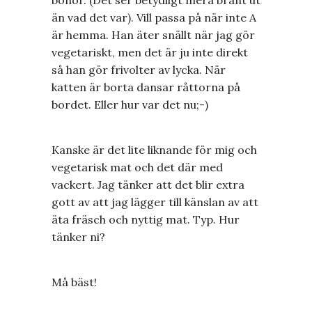
bönor. (Det ser betydligt mera bränt ut
än vad det var). Vill passa på när inte A
är hemma. Han äter snällt när jag gör
vegetariskt, men det är ju inte direkt
så han gör frivolter av lycka. När
katten är borta dansar råttorna på
bordet. Eller hur var det nu;-)
Kanske är det lite liknande för mig och
vegetarisk mat och det där med
vackert. Jag tänker att det blir extra
gott av att jag lägger till känslan av att
äta fräsch och nyttig mat. Typ. Hur
tänker ni?
Må bäst!