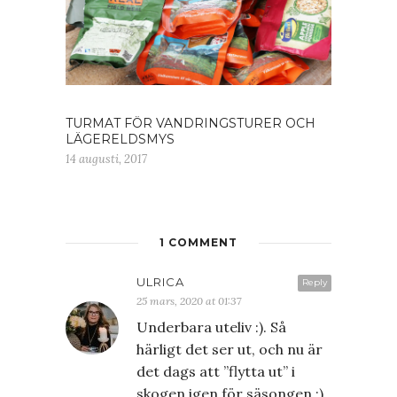
TURMAT FÖR VANDRINGSTURER OCH
LÄGERELDSMYS
14 augusti, 2017
1 COMMENT
ULRICA
Reply
25 mars, 2020 at 01:37
Underbara uteliv :). Så
härligt det ser ut, och nu är
det dags att ”flytta ut” i
skogen igen för säsongen :).