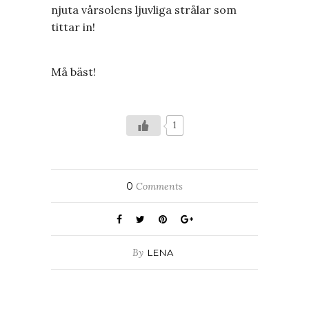
njuta vårsolens ljuvliga strålar som
tittar in!
Må bäst!
1
0
Comments
By
LENA